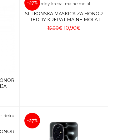
-27%
SILIKONSKA MASKICA ZA HONOR
- TEDDY KREPAT MA NE MOLAT
10,90€
15,00€
Dodaj u košaricu
 HONOR
IJA
-27%
 HONOR