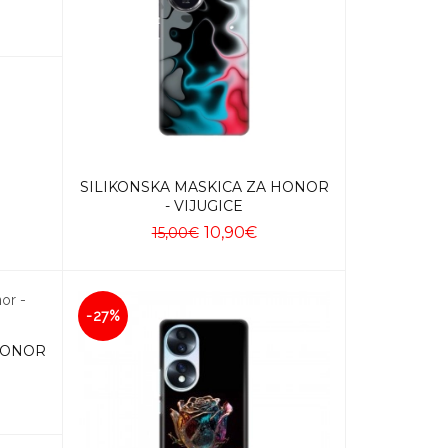
SILIKONSKA MASKICA ZA HONOR
- VIJUGICE
10,90€
15,00€
Dodaj u košaricu
-27%
 HONOR