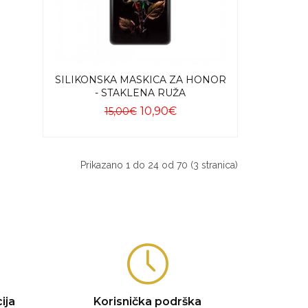
SILIKONSKA MASKICA ZA HONOR
- STAKLENA RUŽA
10,90€
15,00€
Dodaj u košaricu
Prikazano 1 do 24 od 70 (3 stranica)
ija
Korisnička podrška