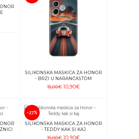
 HONOR
LE
SILIKONSKA MASKICA ZA HONOR
- BRZI U NARANČASTOM
10,90€
15,00€
Dodaj u košaricu
-27%
 HONOR
SILIKONSKA MASKICA ZA HONOR
ZNICI
- TEDDY KAK SI KAJ
10,90€
15,00€