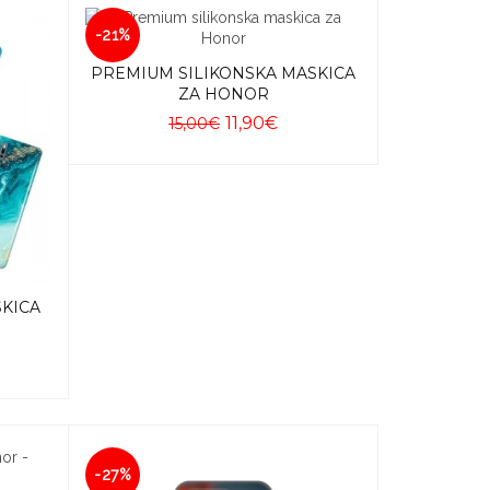
-21%
PREMIUM SILIKONSKA MASKICA
ZA HONOR
11,90€
15,00€
Dodaj u košaricu
SKICA
-27%