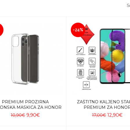
So
-24%
PREMIUM PROZIRNA
ZAŠTITNO KALJENO STA
KONSKA MASKICA ZA HONOR
PREMIUM ZA HONO
9,90€
12,90€
10,90€
17,00€
Dodaj u košaricu
Dodaj u košaricu