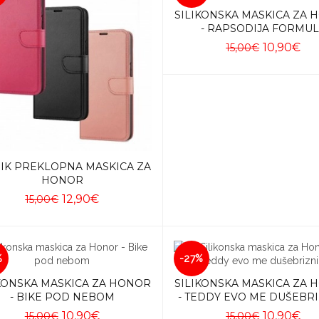
SILIKONSKA MASKICA ZA
- RAPSODIJA FORMU
10,90€
15,00€
Dodaj u košaricu
IK PREKLOPNA MASKICA ZA
HONOR
12,90€
15,00€
Dodaj u košaricu
%
-27%
KONSKA MASKICA ZA HONOR
SILIKONSKA MASKICA ZA
- BIKE POD NEBOM
- TEDDY EVO ME DUŠEBRI
10,90€
10,90€
15,00€
15,00€