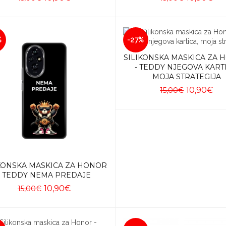
Dodaj u košaricu
Dodaj u košaricu
%
-27%
SILIKONSKA MASKICA ZA
- TEDDY NJEGOVA KARTI
MOJA STRATEGIJA
10,90€
15,00€
Dodaj u košaricu
KONSKA MASKICA ZA HONOR
- TEDDY NEMA PREDAJE
10,90€
15,00€
Dodaj u košaricu