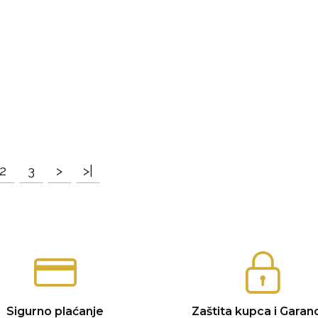
2
3
>
>|
Sigurno plaćanje
Zaštita kupca i Garanc