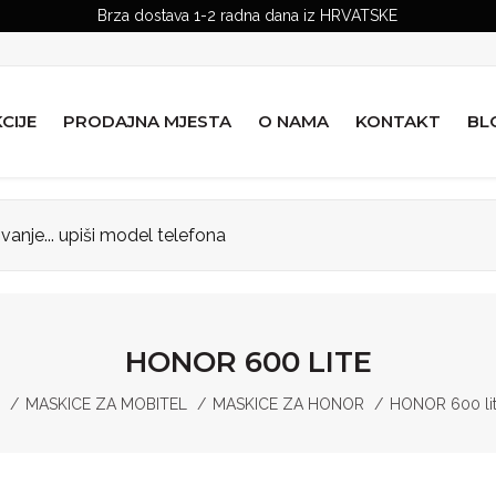
Brza dostava 1-2 radna dana iz HRVATSKE
CIJE
PRODAJNA MJESTA
O NAMA
KONTAKT
BL
HONOR 600 LITE
MASKICE ZA MOBITEL
MASKICE ZA HONOR
HONOR 600 li