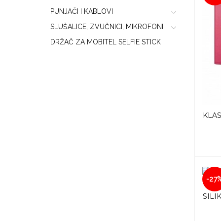
PUNJAČI I KABLOVI
SLUŠALICE, ZVUČNICI, MIKROFONI
DRŽAČ ZA MOBITEL SELFIE STICK
KLAS
-27
SILI