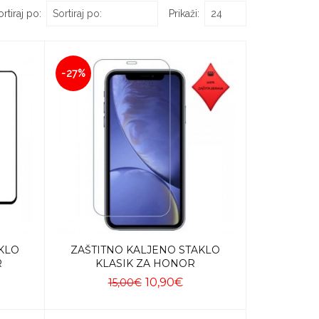
rtiraj po:
Prikaži:
-27%
KLO
ZAŠTITNO KALJENO STAKLO
R
KLASIK ZA HONOR
10,90€
15,00€
Dodaj u košaricu