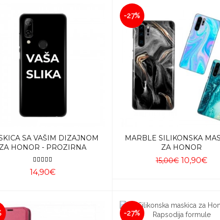
-27%
SKICA SA VAŠIM DIZAJNOM
MARBLE SILIKONSKA MA
ZA HONOR - PROZIRNA
ZA HONOR
10,90€
15,00€
14,90€
Dodaj u košaricu
Dodaj u košaricu
%
-27%