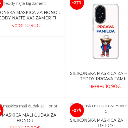
%
-27%
KONSKA MASKICA ZA HONOR
TEDDY NAJTE KAJ ZAMERITI
10,90€
15,00€
Dodaj u košaricu
SILIKONSKA MASKICA ZA
- TEDDY PRGAVA FAMIL
10,90€
15,00€
Dodaj u košaricu
%
-27%
T MASKICA MALI ČUDAK ZA
SILIKONSKA MASKICA ZA
HONOR
- RETRO 1