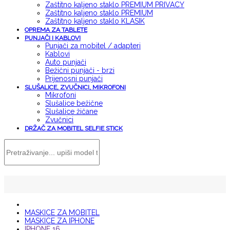
Zaštitno kaljeno staklo PREMIUM PRIVACY
Zaštitno kaljeno staklo PREMIUM
Zaštitno kaljeno staklo KLASIK
OPREMA ZA TABLETE
PUNJAČI I KABLOVI
Punjači za mobitel / adapteri
Kablovi
Auto punjači
Bežični punjači - brzi
Prijenosni punjači
SLUŠALICE, ZVUČNICI, MIKROFONI
Mikrofoni
Slušalice bežične
Slušalice žičane
Zvučnici
DRŽAČ ZA MOBITEL SELFIE STICK
MASKICE ZA MOBITEL
MASKICE ZA IPHONE
IPHONE 16