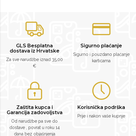
GLS Besplatna
Sigurno plaćanje
dostava iz Hrvatske
Sigurno i pouzdano plaćanje
Za sve narudžbe iznad 35,00
karticama
€
Zaštita kupca i
Korisnička podrška
Garancija zadovoljstva
Prije i nakon vaše kupnje
Od narudžbe pa sve do
dostave , povrat u roku 14
dana bez objašnjenja