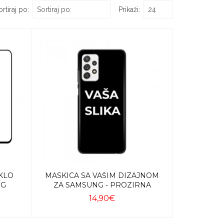
rtiraj po:
Prikaži:
KLO
MASKICA SA VAŠIM DIZAJNOM
NG
ZA SAMSUNG - PROZIRNA
14,90€
Dodaj u košaricu