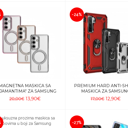
%
-24%
MAGNETNA MASKICA SA
PREMIUM HARD ANTI-S
IJAMANTIMA" ZA SAMSUNG
MASKICA ZA SAMSUN
13,90€
12,90€
20,00€
17,00€
Dodaj u košaricu
Dodaj u košaricu
%
-27%