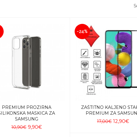
So
-24%
PREMIUM PROZIRNA
ZAŠTITNO KALJENO STA
SILIKONSKA MASKICA ZA
PREMIUM ZA SAMSU
SAMSUNG
12,90€
17,00€
9,90€
10,90€
Dodaj u košaricu
Dodaj u košaricu