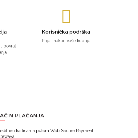
ija
Korisnička podrška
Prije i nakon vaše kupnje
, povrat
enja
AČIN PLAĆANJA
reditnim karticama putem Web Secure Payment
atewaya