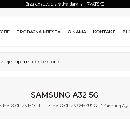
Brza dostava 1-2 radna dana iz HRVATSKE
CIJE
PRODAJNA MJESTA
O NAMA
KONTAKT
BL
SAMSUNG A32 5G
MASKICE ZA MOBITEL
MASKICE ZA SAMSUNG
Samsung A32