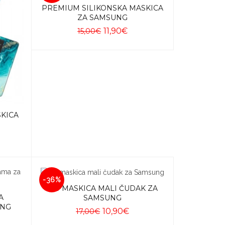
PREMIUM SILIKONSKA MASKICA
ZA SAMSUNG
11,90€
15,00€
Dodaj u košaricu
SKICA
-36%
HIT MASKICA MALI ČUDAK ZA
A
SAMSUNG
UNG
10,90€
17,00€
Dodaj u košaricu