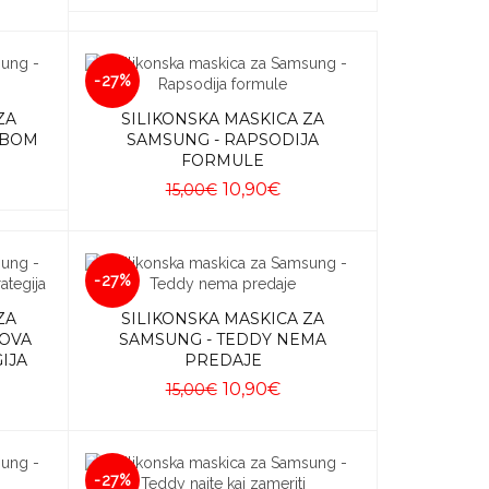
-27%
ZA
SILIKONSKA MASKICA ZA
EBOM
SAMSUNG - RAPSODIJA
FORMULE
10,90€
15,00€
Dodaj u košaricu
-27%
ZA
SILIKONSKA MASKICA ZA
GOVA
SAMSUNG - TEDDY NEMA
IJA
PREDAJE
10,90€
15,00€
Dodaj u košaricu
-27%