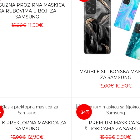
SUZNA PROZIRNA MASKICA
SA RUBOVIMA U BOJI ZA
SAMSUNG
11,90€
15,00€
Dodaj u košaricu
MARBLE SILIKONSKA MA
ZA SAMSUNG
10,90€
15,00€
Dodaj u košaricu
%
-34%
IK PREKLOPNA MASKICA ZA
PREMIUM MASKICA S
SAMSUNG
ŠLJOKICAMA ZA SAMS
12,90€
9,90€
15,00€
15,00€