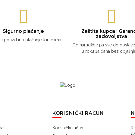
Sigurno plaćanje
Zaštita kupca i Garanc
zadovoljstva
 i pouzdano plaćanje karticama
Od narudžbe pa sve do dostave 
u roku 14 dana bez objašnj
KORISNIČKI RAČUN
N
nas
Korisnički račun
K
g