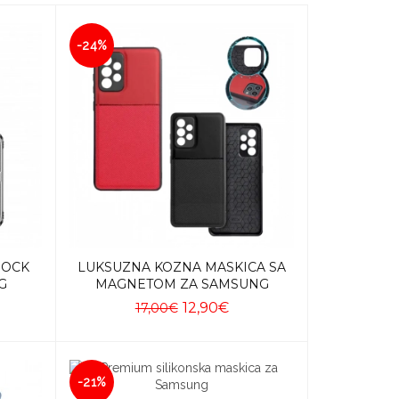
-24%
HOCK
LUKSUZNA KOZNA MASKICA SA
G
MAGNETOM ZA SAMSUNG
12,90€
17,00€
Dodaj u košaricu
-21%