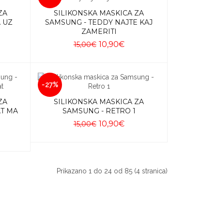
ZA
SILIKONSKA MASKICA ZA
 UZ
SAMSUNG - TEDDY NAJTE KAJ
ZAMERITI
10,90€
15,00€
Dodaj u košaricu
-27%
ZA
SILIKONSKA MASKICA ZA
AT MA
SAMSUNG - RETRO 1
10,90€
15,00€
Dodaj u košaricu
Prikazano 1 do 24 od 85 (4 stranica)