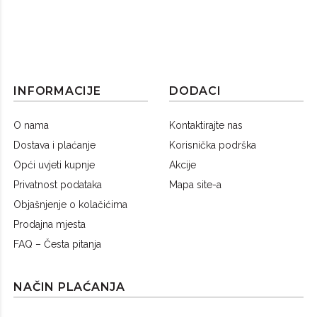
INFORMACIJE
DODACI
O nama
Kontaktirajte nas
Dostava i plaćanje
Korisnička podrška
Opći uvjeti kupnje
Akcije
Privatnost podataka
Mapa site-a
Objašnjenje o kolačićima
Prodajna mjesta
FAQ – Česta pitanja
NAČIN PLAĆANJA