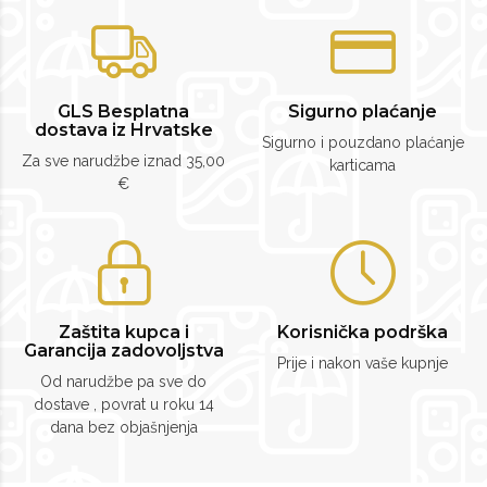
GLS Besplatna
Sigurno plaćanje
dostava iz Hrvatske
Sigurno i pouzdano plaćanje
Za sve narudžbe iznad 35,00
karticama
€
Zaštita kupca i
Korisnička podrška
Garancija zadovoljstva
Prije i nakon vaše kupnje
Od narudžbe pa sve do
dostave , povrat u roku 14
dana bez objašnjenja