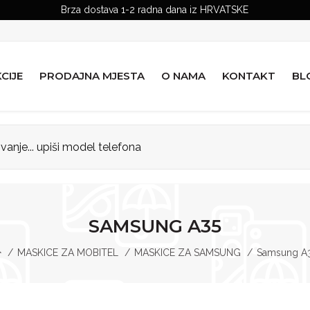
Brza dostava 1-2 radna dana iz HRVATSKE
CIJE
PRODAJNA MJESTA
O NAMA
KONTAKT
BL
SAMSUNG A35
MASKICE ZA MOBITEL
MASKICE ZA SAMSUNG
Samsung A