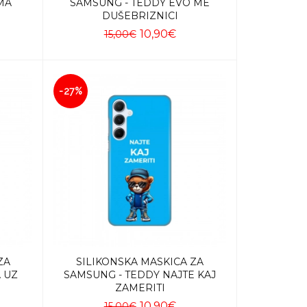
MA
SAMSUNG - TEDDY EVO ME
DUŠEBRIZNICI
10,90€
15,00€
Dodaj u košaricu
-27%
ZA
SILIKONSKA MASKICA ZA
 UZ
SAMSUNG - TEDDY NAJTE KAJ
ZAMERITI
10,90€
15,00€