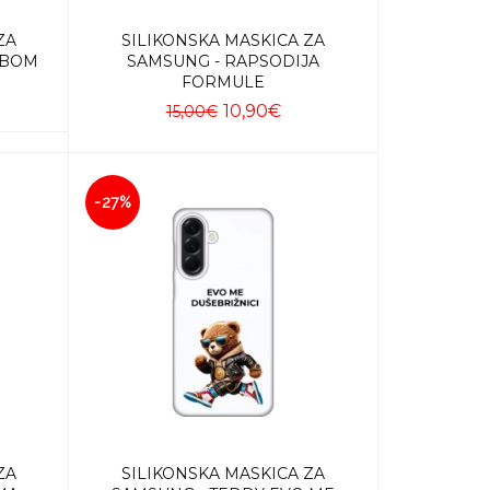
ZA
SILIKONSKA MASKICA ZA
EBOM
SAMSUNG - RAPSODIJA
FORMULE
10,90€
15,00€
Dodaj u košaricu
-27%
ZA
SILIKONSKA MASKICA ZA