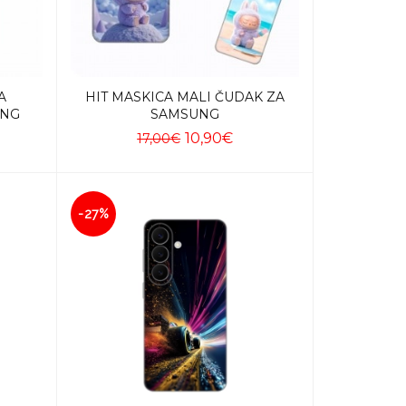
A
HIT MASKICA MALI ČUDAK ZA
UNG
SAMSUNG
10,90€
17,00€
Dodaj u košaricu
-27%