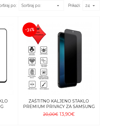
rtiraj po:
Prikaži:
-31%
KLO
ZAŠTITNO KALJENO STAKLO
NG
PREMIUM PRIVACY ZA SAMSUNG
13,90€
20,00€
Dodaj u košaricu