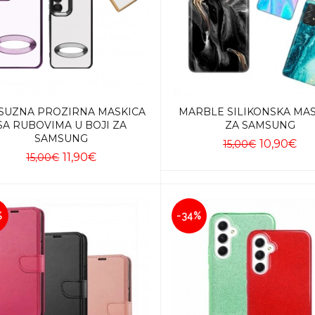
SUZNA PROZIRNA MASKICA
MARBLE SILIKONSKA MA
SA RUBOVIMA U BOJI ZA
ZA SAMSUNG
SAMSUNG
10,90€
15,00€
11,90€
15,00€
Dodaj u košaricu
Dodaj u košaricu
%
-34%