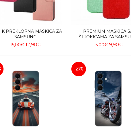
IK PREKLOPNA MASKICA ZA
PREMIUM MASKICA S
SAMSUNG
ŠLJOKICAMA ZA SAMS
12,90€
9,90€
15,00€
15,00€
Dodaj u košaricu
Dodaj u košaricu
%
-27%