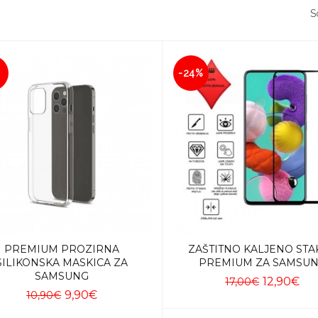
So
-24%
PREMIUM PROZIRNA
ZAŠTITNO KALJENO STA
SILIKONSKA MASKICA ZA
PREMIUM ZA SAMSU
SAMSUNG
12,90€
17,00€
9,90€
10,90€
Dodaj u košaricu
Dodaj u košaricu