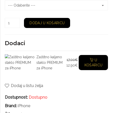
DODAJ U KOŠARICU
Dodaci
Zaštitno kaljeno
17,00€
U
staklo PREMIUM
KOŠARICU
12,90€
za iPhone
Dodaj u listu želja
Dostupnost:
Dostupno
Brand:
iPhone