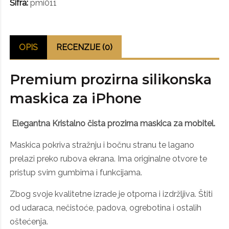
Šifra:
pmi011
OPIS
RECENZIJE (0)
Premium prozirna silikonska
maskica za iPhone
Elegantna Kristalno čista prozirna maskica za mobitel.
Maskica pokriva stražnju i bočnu stranu te lagano
prelazi preko rubova ekrana. Ima originalne otvore te
pristup svim gumbima i funkcijama.
Zbog svoje kvalitetne izrade je otporna i izdržljiva. Štiti
od udaraca, nečistoće, padova, ogrebotina i ostalih
oštećenja.