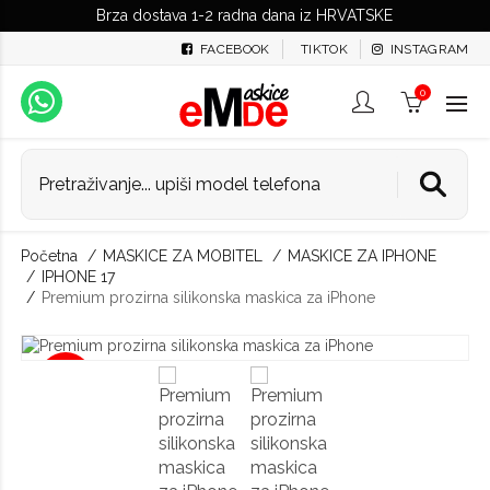
Brza dostava 1-2 radna dana iz HRVATSKE
FACEBOOK
TIKTOK
INSTAGRAM
0
Početna
MASKICE ZA MOBITEL
MASKICE ZA IPHONE
IPHONE 17
Premium prozirna silikonska maskica za iPhone
-9%